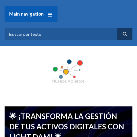
Pasar
al
Main navigation
contenido
principal
Search
🌟 ¡TRANSFORMA LA GESTIÓN
DE TUS ACTIVOS DIGITALES CON
LIGHT DAM! 🌟