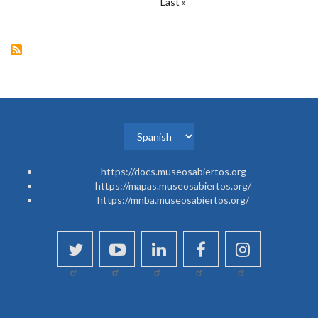
Última
Last »
página
Select
your
https://docs.museosabiertos.org
language
https://mapas.museosabiertos.org/
https://mnba.museosabiertos.org/
twitter
youtube
linkedin
facebook
instagram