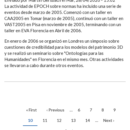
Enviado por
Martin Gersbach
el
Mar, 28/04/2020 - 15:02
La actividad de EPOCH sobre normas ha incluido una serie de
eventos desde marzo de 2005. Comenzó con un taller en
CAA2005 en Tomar (marzo de 2005), continuó con un taller en
VAST2005 en Pisa en noviembre de 2005, terminando con un
taller en EVA Florencia en Abril de 2006.
En enero de 2006 se organizó en Londres un simposio sobre
cuestiones de credibilidad para los modelos del patrimonio 3D
y se realizó un seminario sobre "Ontologías para las
Humanidades" en Florencia en el mismo mes. Otras actividades
se llevaron a cabo durante otros eventos.
PAGINACIÓN
Primera
« First
Página
‹ Previous
…
Page
6
Page
7
Page
8
Page
9
página
anterior
Página
10
Page
11
Page
12
Page
13
Page
14
…
Siguiente
Next ›
actual
página