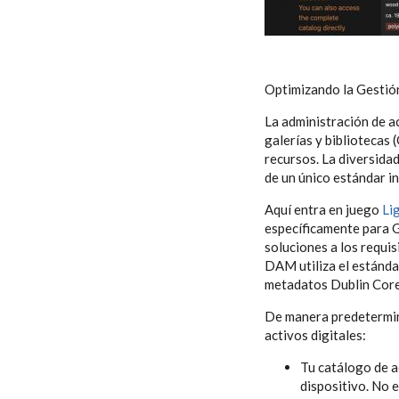
Optimizando la Gestión
La administración de a
galerías y bibliotecas
recursos. La diversida
de un único estándar i
Aquí entra en juego
Li
específicamente para 
soluciones a los requisi
DAM utiliza el estánda
metadatos Dublin Core
De manera predetermi
activos digitales:
Tu catálogo de a
dispositivo. No 