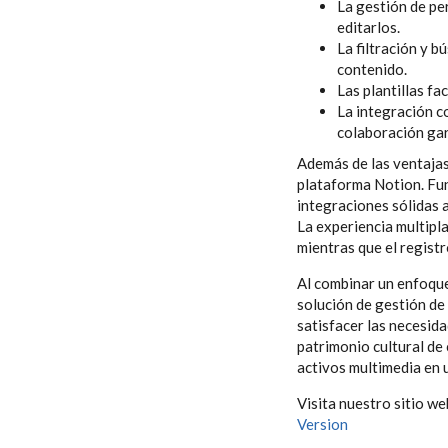
La gestión de per
editarlos.
La filtración y 
contenido.
Las plantillas fa
La integración c
colaboración gar
Además de las ventajas
plataforma Notion. Fun
integraciones sólidas a
La experiencia multipla
mientras que el regist
Al combinar un enfoque
solución de gestión de
satisfacer las necesid
patrimonio cultural de
activos multimedia en 
Visita nuestro sitio w
Version