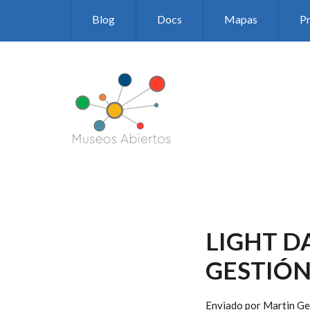
Pasar
Blog
Docs
Mapas
P
al
contenido
principal
LIGHT D
GESTIÓN
Enviado por
Martin Ge