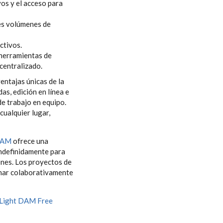
vos y el acceso para
des volúmenes de
ctivos.
 herramientas de
centralizado.
ntajas únicas de la
as, edición en línea e
de trabajo en equipo.
cualquier lugar,
DAM
ofrece una
indefinidamente para
ones. Los proyectos de
ionar colaborativamente
Light DAM Free