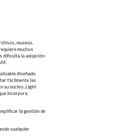
archivos, museos,
 requiere muchos
 dificulta la adopción
AM.
nalizable diseñado
ar fácilmente las
En su núcleo, Light
que incorpora
mplificar la gestión de
desde cualquier