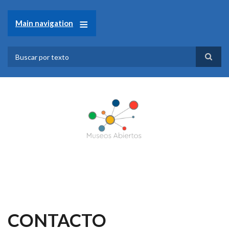
Pasar
al
Main navigation
contenido
principal
Search
CONTACTO