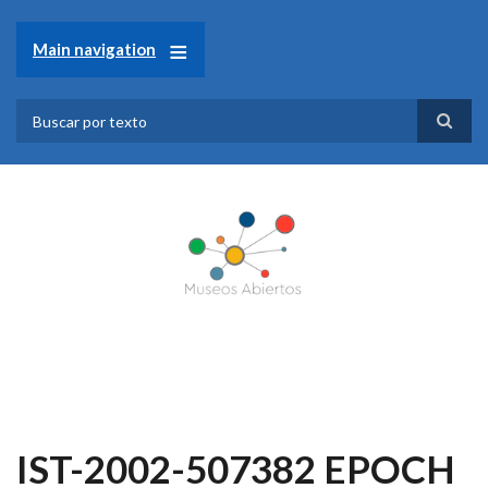
Pasar
al
Main navigation
contenido
principal
Search
IST-2002-507382 EPOCH