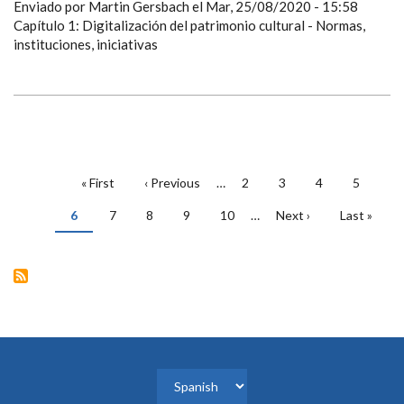
Enviado por
Martin Gersbach
el
Mar, 25/08/2020 - 15:58
Capítulo 1: Digitalización del patrimonio cultural - Normas,
instituciones, iniciativas
PAGINACIÓN
Primera
« First
Página
‹ Previous
…
Page
2
Page
3
Page
4
Page
5
página
anterior
Página
6
Page
7
Page
8
Page
9
Page
10
…
Siguiente
Next ›
Última
Last »
actual
página
página
Select