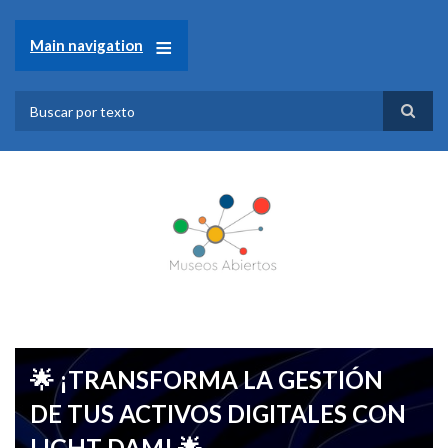
Pasar
al
Main navigation
contenido
principal
Search
🌟 ¡TRANSFORMA LA GESTIÓN
DE TUS ACTIVOS DIGITALES CON
LIGHT DAM! 🌟